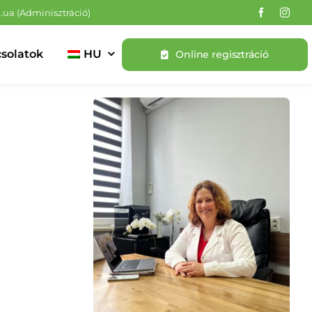
z.ua
(Adminisztráció)
solatok
HU
Online regisztráció