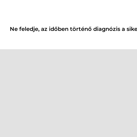
Ne feledje, az időben történő diagnózis a sike
+38 (050) 620 33 00
+38 (067) 620 33 00
mail@vitamin.uz.ua
office@vitamin.uz.ua
(Adminisztráció)