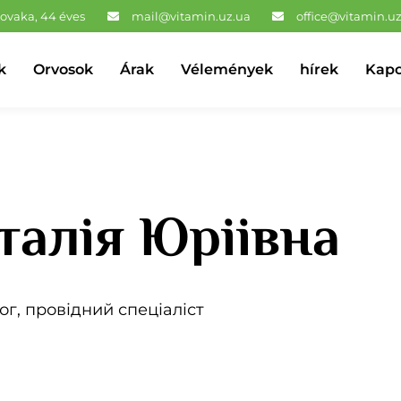
Novaka, 44 éves
mail@vitamin.uz.ua
office@vitamin.u
k
Orvosok
Árak
Vélemények
hírek
Kapc
талія Юріівна
ог, провідний спеціаліст