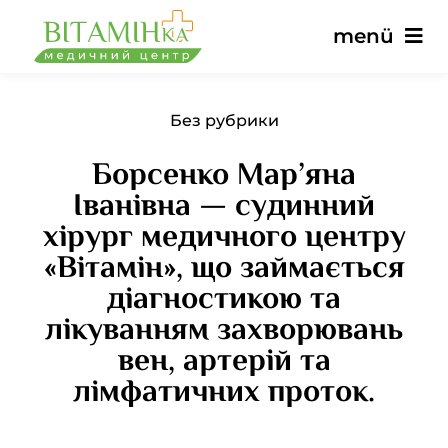
Ugrás
menü
a
tartalomra
Fő
Без рубрики
Борсенко Мар’яна
Szolgáltatások
Іванівна — судинний
хірург медичного центру
Orvosok
«Вітамін», що займається
діагностикою та
Árak
лікуванням захворювань
вен, артерій та
Vélemények
лімфатичних проток.
hírek