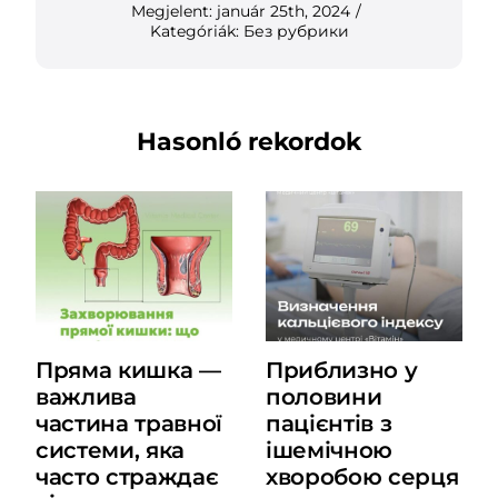
Megjelent: január 25th, 2024
/
Kategóriák:
Без рубрики
Hasonló rekordok
Пряма кишка —
Приблизно у
важлива
половини
частина травної
пацієнтів з
системи, яка
ішемічною
часто страждає
хворобою серця