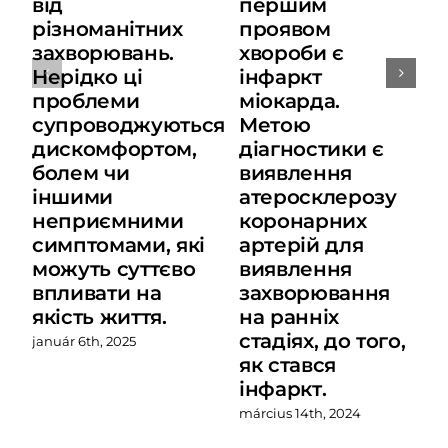
від
першим
різноманітних
проявом
захворювань.
хвороби є
Нерідко ці
інфаркт
проблеми
міокарда.
супроводжуються
Метою
дискомфортом,
діагностики є
болем чи
виявлення
іншими
атеросклерозу
неприємними
коронарних
симптомами, які
артерій для
можуть суттєво
виявлення
впливати на
захворювання
якість життя.
на ранніх
стадіях, до того,
január 6th, 2025
як стався
інфаркт.
március 14th, 2024