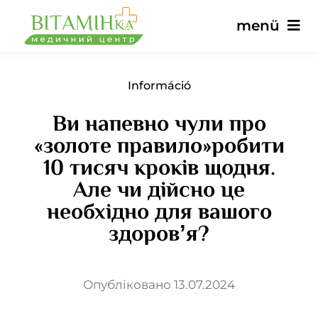
Ugrás
menü
a
tartalomra
Fő
Információ
Ви напевно чули про
Szolgáltatások
«золоте правило»робити
10 тисяч кроків щодня.
Orvosok
Але чи дійсно це
необхідно для вашого
Árak
здоровʼя?
Vélemények
Опубліковано 13.07.2024
hírek