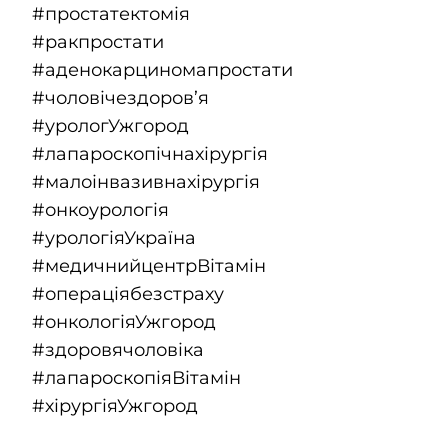
#простатектомія
#ракпростати
#аденокарциномапростати
#чоловічездоров
’я
#урологУжгород
#лапароскопічнахірургія
#малоінвазивнахірургія
#онкоурологія
#урологіяУкраїна
#медичнийцентрВітамін
#операціябезстраху
#онкологіяУжгород
#здоровячоловіка
#лапароскопіяВітамін
#хірургіяУжгород