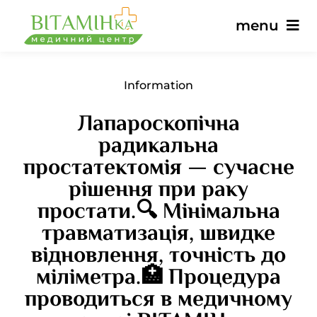
Skip
menu
to
content
Main
Information
Лапароскопічна
Services
радикальна
простатектомія — сучасне
Doctors
рішення при раку
простати.🔍 Мінімальна
Prices
травматизація, швидке
відновлення, точність до
Reviews
міліметра.🏥 Процедура
проводиться в медичному
News