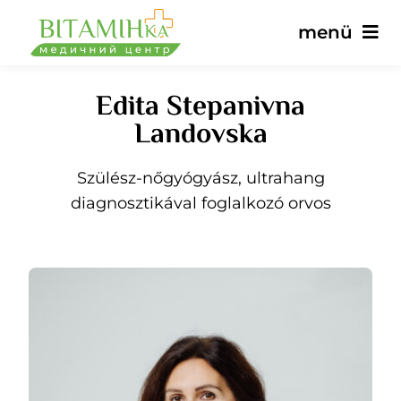
Ugrás
menü
a
tartalomra
Edita Stepanivna
Fő
Landovska
Szolgáltatások
Szülész-nőgyógyász, ultrahang
diagnosztikával foglalkozó orvos
Orvosok
Árak
Vélemények
hírek