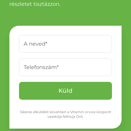
részletet tisztázzon.
Sikeres elküldést követően a Vitamin orvosi központ
vezetője felhívja Önt.