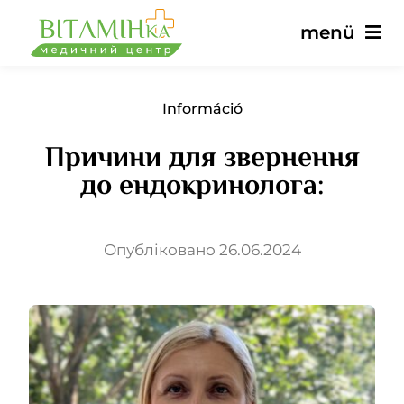
Ugrás
menü
a
tartalomra
Fő
Információ
Причини для звернення
Szolgáltatások
до ендокринолога:
Orvosok
Опубліковано 26.06.2024
Árak
Vélemények
hírek