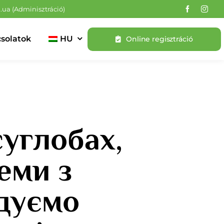
z.ua
(Adminisztráció)
solatok
HU
Online regisztráció
суглобах,
еми з
дуємо