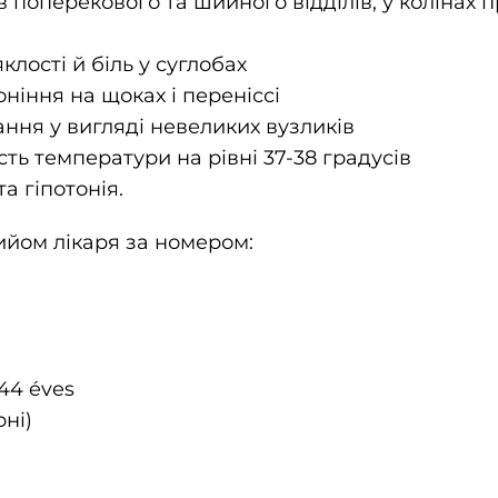
в поперекового та шийного відділів, у колінах 
клості й біль у суглобах
ніння на щоках і переніссі
ання у вигляді невеликих вузликів
сть температури на рівні 37-38 градусів
та гіпотонія.
ийом лікаря за номером:
 44 éves
рні)