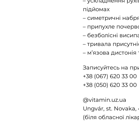
– ускладнення рухі
підйомах
– симетричні набря
– припухле почерво
– безболісні висип
– тривала присутні
– мʼязова дистонія 
Записуйтесь на пр
+38 (067) 620 33 00
+38 (050) 620 33 00
@vitamin.uz.ua
Ungvár, st. Novaka,
(біля обласної ліка