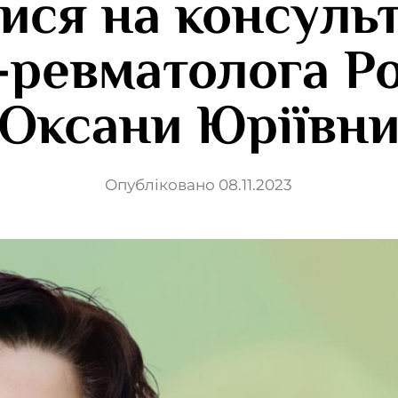
ися на консуль
-ревматолога 
Оксани Юріївн
Опубліковано 08.11.2023