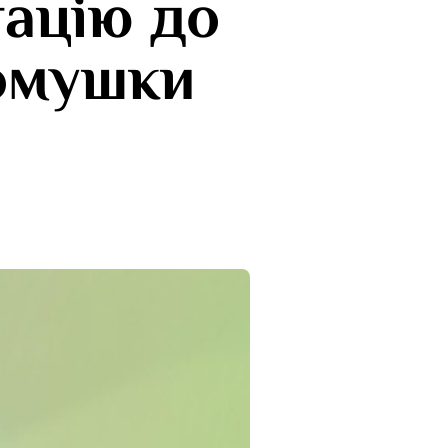
тацію до
Ромушки
и