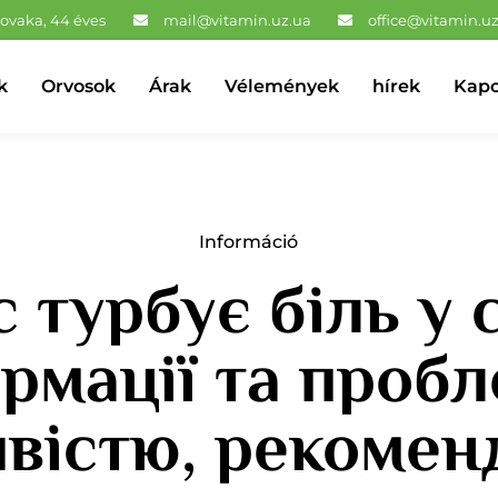
Novaka, 44 éves
mail@vitamin.uz.ua
office@vitamin.u
k
Orvosok
Árak
Vélemények
hírek
Kapc
Információ
 турбує біль у 
рмації та пробл
ивістю, рекомен