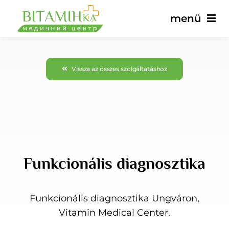
Ugrás
menü
a
tartalomra
Fő
Vissza az összes szolgáltatáshoz
Szolgáltatások
Orvosok
Árak
Funkcionális diagnosztika
Vélemények
Funkcionális diagnosztika Ungváron,
Vitamin Medical Center.
hírek