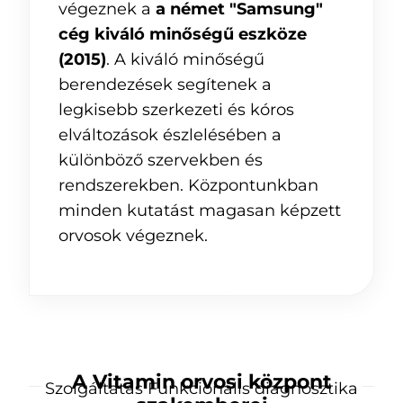
végeznek a
a német "Samsung"
cég kiváló minőségű eszköze
(2015)
. A kiváló minőségű
berendezések segítenek a
legkisebb szerkezeti és kóros
elváltozások észlelésében a
különböző szervekben és
rendszerekben. Központunkban
minden kutatást magasan képzett
orvosok végeznek.
A Vitamin orvosi központ
Szolgáltatás Funkcionális diagnosztika