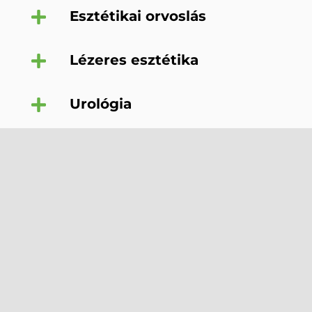
Esztétikai orvoslás
Lézeres esztétika
Urológia
Onkológia
Gasztroenterológia
Pulmonológia
Reumatológia