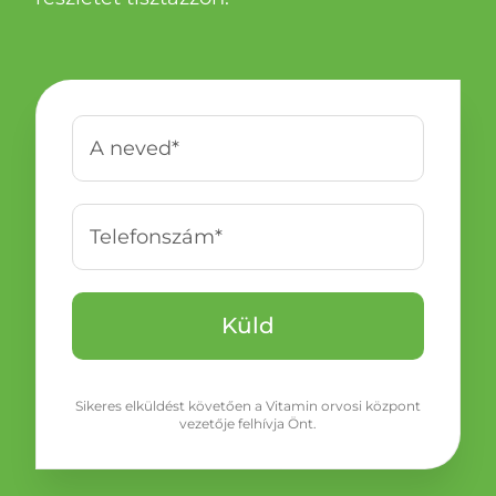
Sikeres elküldést követően a Vitamin orvosi központ
vezetője felhívja Önt.