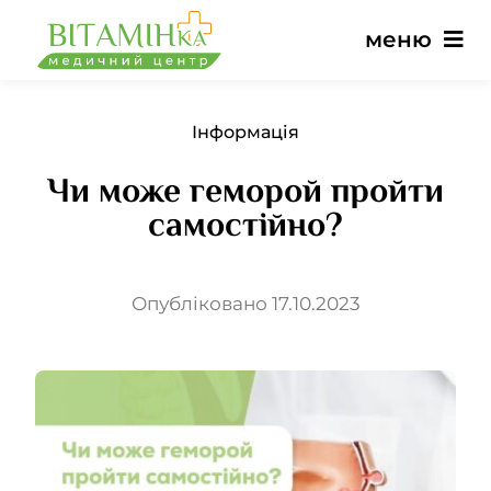
Перейти
меню
до
вмісту
Головна
Інформація
Чи може геморой пройти
Послуги
самостійно?
Лікарі
Опубліковано 17.10.2023
Ціни
Відгуки
Новини