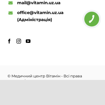
mail@vitamin.uz.ua
office@vitamin.uz.ua
(Адміністрація)
КНОПКА
ЗВ'ЯЗКУ
© Медичний центр Вітамін • Всі права
захищені
Політика конфіденційності
made with
by
brych.studio