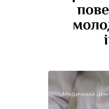
пове
моло