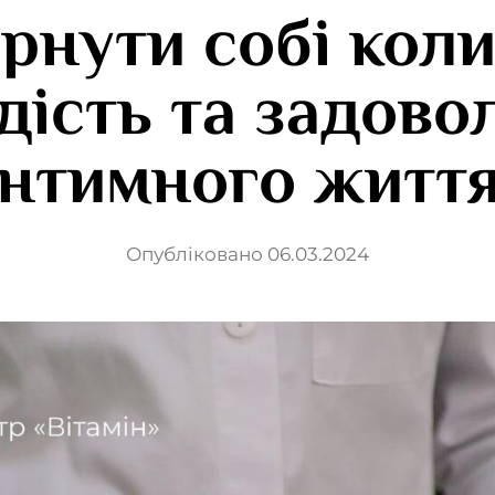
рнути собі ко
дість та задово
інтимного життя
Опубліковано 06.03.2024