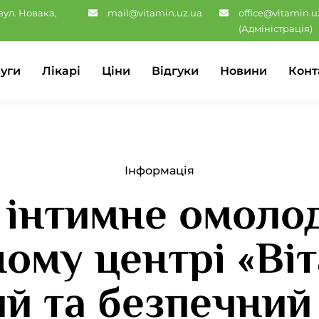
вул. Новака,
mail@vitamin.uz.ua
office@vitamin.u
(Адміністрація)
уги
Лікарі
Ціни
Відгуки
Новини
Конт
Інформація
 інтимне омоло
ому центрі «Віт
й та безпечний