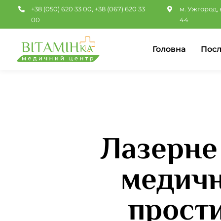
Перейти
+38 (050) 620 33 00
,
+38 (067) 620 33
м. Ужгород, 
до
00
44
вмісту
Головна
Посл
Лазерне
медичн
прости