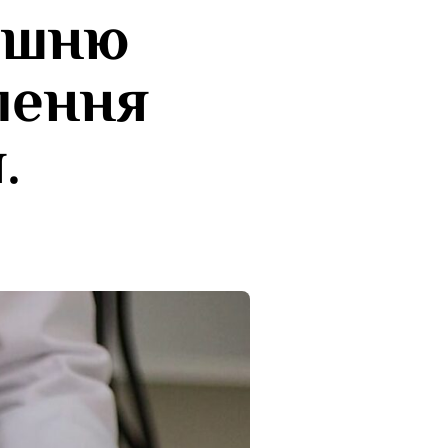
лишню
лення
.