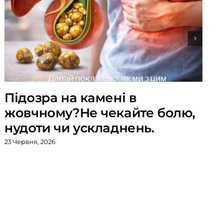
Підозра на камені в
жовчному?Не чекайте болю,
нудоти чи ускладнень.
23 Червня, 2026