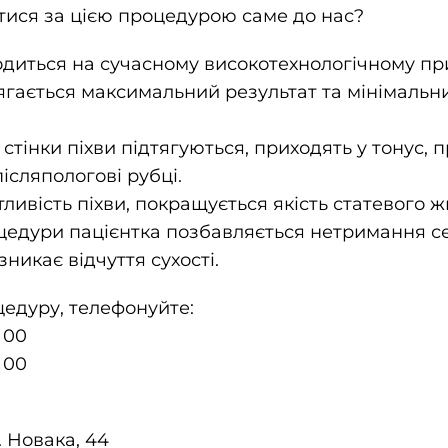
тися за цією процедурою саме до нас?
диться на сучасному високотехнологічному прис
ягається максимальний результат та мінімальн
 стінки піхви підтягуються, приходять у тонус, 
післяпологові рубці.
тливість піхви, покращується якість статевого ж
оцедури пацієнтка позбавляється нетримання се
никає відчуття сухості.
цедуру, телефонуйте:
 00
 00
. Новака, 44