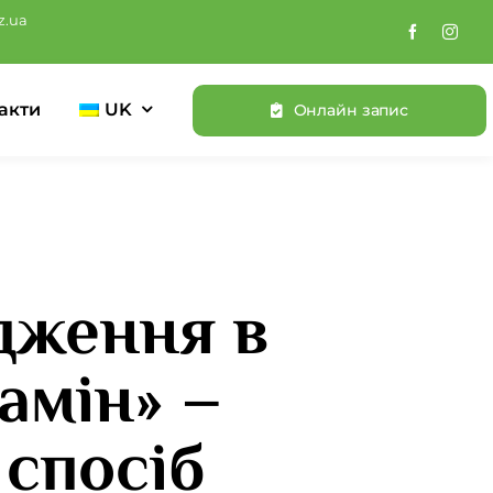
z.ua
акти
UK
Онлайн запис
дження в
амін» –
 спосіб