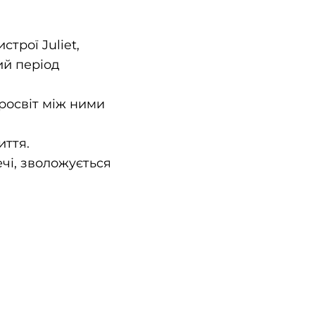
трої Juliet,
ий період
просвіт між ними
иття.
чі, зволожується