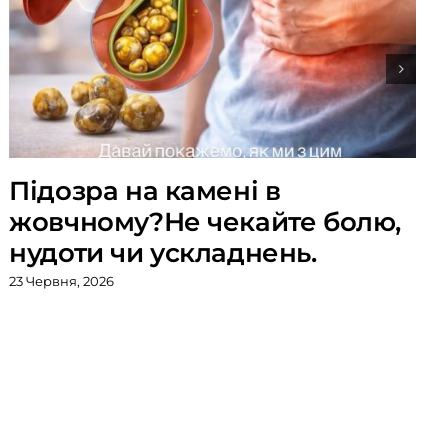
Підозра на камені в
жовчному?Не чекайте болю,
нудоти чи ускладнень.
23 Червня, 2026