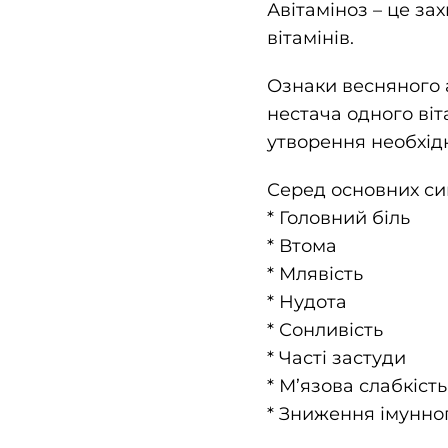
Авітаміноз – це за
вітамінів.
Ознаки весняного а
нестача одного ві
утворення необхід
Серед основних си
* Головний біль
* Втома
* Млявість
* Нудота
* Сонливість
* Часті застуди
* М’язова слабкість
* Зниження імунног