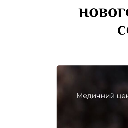
новог
с