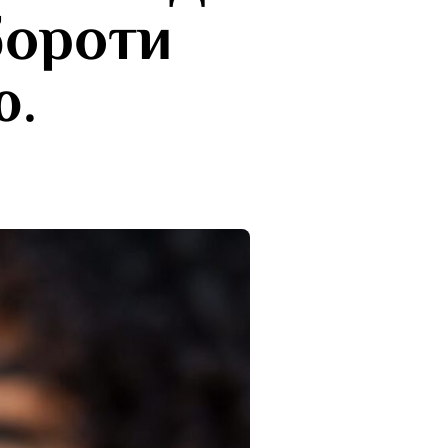
бороти
ю.