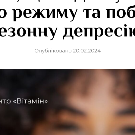
о режиму та по
езонну депресі
Опубліковано 20.02.2024