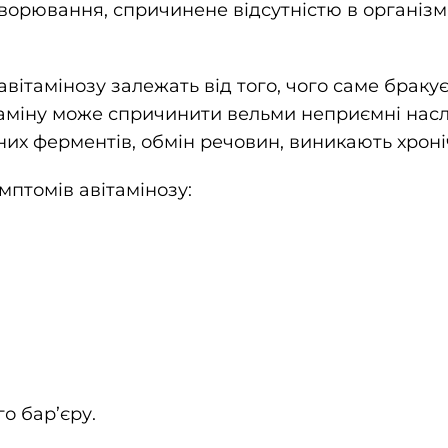
хворювання, спричинене відсутністю в організм
вітамінозу залежать від того, чого саме бракує 
таміну може спричинити вельми неприємні насл
них ферментів, обмін речовин, виникають хроні
мптомів авітамінозу:
о бар’єру.