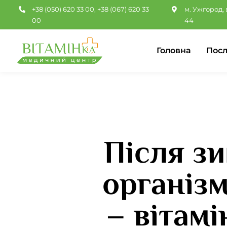
Перейти
+38 (050) 620 33 00
,
+38 (067) 620 33
м. Ужгород, 
до
00
44
вмісту
Головна
Посл
Після з
організм
– вітамі