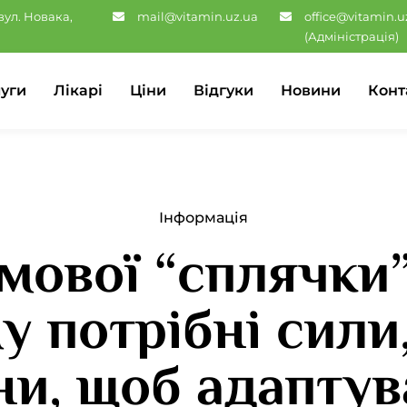
вул. Новака,
mail@vitamin.uz.ua
office@vitamin.u
(Адміністрація)
уги
Лікарі
Ціни
Відгуки
Новини
Конт
Інформація
имової “сплячки
у потрібні сили,
ни, щоб адапту