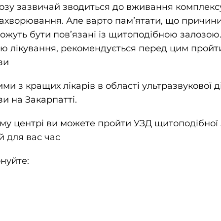
озу зазвичай зводиться до вживання комплексу 
ахворювання. Але варто памʼятати, що причини
можуть бути пов’язані із щитоподібною залозою
ію лікування, рекомендується перед цим пройт
зи
ими з кращих лікарів в області ультразвукової 
и на Закарпатті.
у центрі ви можете пройти УЗД щитоподібної 
й для вас час
нуйте: