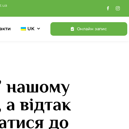
z.ua
акти
UK
Онлайн запис
” нашому
 а відтак
ватися до