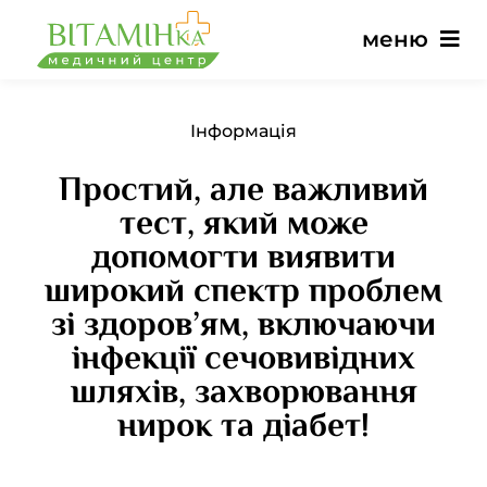
Перейти
меню
до
вмісту
Головна
Інформація
Простий, але важливий
Послуги
тест, який може
допомогти виявити
Лікарі
широкий спектр проблем
зі здоров’ям, включаючи
Ціни
інфекції сечовивідних
шляхів, захворювання
Відгуки
нирок та діабет!
Новини