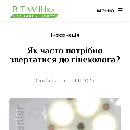
Перейти
меню
до
вмісту
Головна
Інформація
Як часто потрібно
Послуги
звертатися до гінеколога?
Лікарі
Опубліковано 11.11.2024
Ціни
Відгуки
Новини