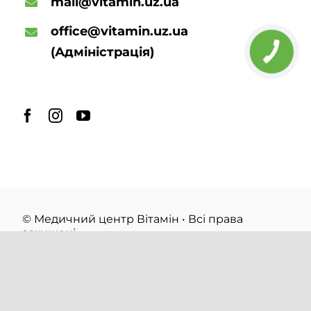
mail@vitamin.uz.ua
office@vitamin.uz.ua
(Адміністрація)
© Медичний центр Вітамін • Всі права
захищені
Політика конфіденційності
made with
by
brych.studio