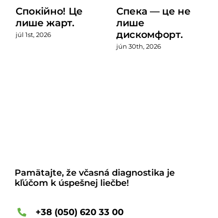
Спокійно! Це
Спека — це не
лише жарт.
лише
дискомфорт.
júl 1st, 2026
jún 30th, 2026
Pamätajte, že včasná diagnostika je
kľúčom k úspešnej liečbe!
+38 (050) 620 33 00