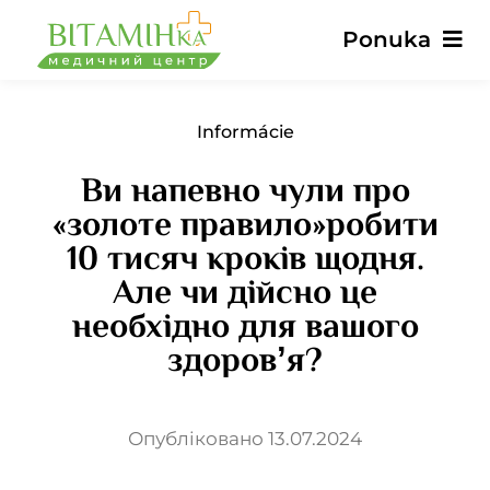
Preskočiť
Ponuka
na
obsah
Hlavné
Informácie
Ви напевно чули про
Služby
«золоте правило»робити
10 тисяч кроків щодня.
Lekári
Але чи дійсно це
необхідно для вашого
Ceny
здоровʼя?
Recenzie
Опубліковано 13.07.2024
Správy