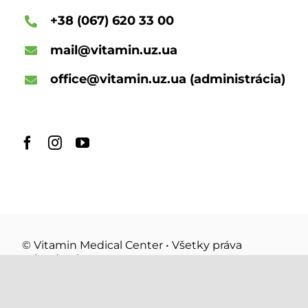
+38 (067) 620 33 00
mail@vitamin.uz.ua
office@vitamin.uz.ua
(administrácia)
© Vitamin Medical Center • Všetky práva
vyhradené
Zásady ochrany osobných údajov
vyrobené s
podľa
brych.ateliér