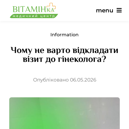
Skip
menu
to
content
Main
Information
Чому не варто відкладати
Services
візит до гінеколога?
Doctors
Опубліковано 06.05.2026
Prices
Reviews
News