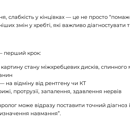
ння, слабкість у кінцівках — це не просто “помаж
іших змін у хребті, які важливо діагностувати т
— перший крок:
у картину стану міжхребцевих дисків, спинного 
канин
 — на відміну від рентгену чи КТ
рижі, протрузії, запалення, здавлення нервів
ролог може відразу поставити точний діагноз і
ризначення навмання”.