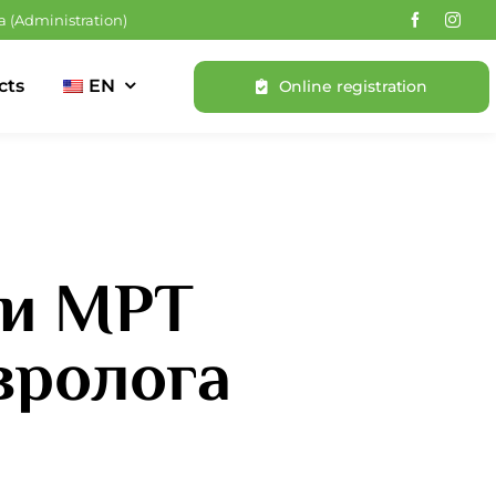
a
(Administration)
cts
EN
Online registration
ти МРТ
вролога