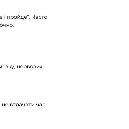
е і пройде”. Часто
очно.
мозку, нервових
 не втрачати час