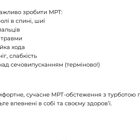
важливо зробити МРТ:
олі в спині, шиї
 пальців
о травми
ійка хода
ніг, слабкість
над сечовипусканням (терміново!)
омфортне, сучасне МРТ-обстеження з турботою п
те впевнені в собі та своєму здоров’ї.