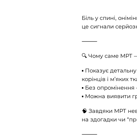
Біль у спині, онімі
це сигнали серйозн
⸻
🔍 Чому саме МРТ 
▪️ Показує детальн
корінців і мʼяких т
▪️ Без опромінення
▪️ Можна виявити г
🧠 Завдяки МРТ нев
на здогадки чи “п
⸻