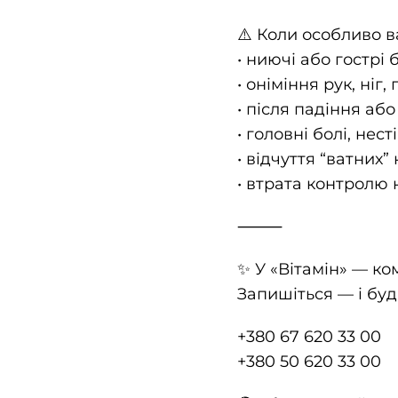
⚠️ Коли особливо 
• ниючі або гострі б
• оніміння рук, ніг,
• після падіння аб
• головні болі, нест
• відчуття “ватних” 
• втрата контролю 
⸻
✨ У «Вітамін» — к
Запишіться — і будь
+380 67 620 33 00
+380 50 620 33 00