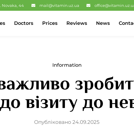
. Novaka, 44
mail@vitamin.uz.ua
office@vitamin.uz.u
es
Doctors
Prices
Reviews
News
Conta
Information
важливо зроби
 до візиту до не
Опубліковано 24.09.2025