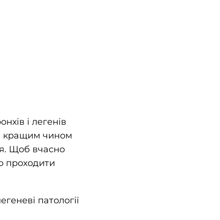
нхів і легенів
не кращим чином
ня. Щоб вчасно
о проходити
егеневі патології