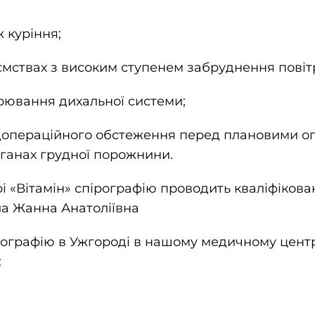
ж куріння;
ємствах з високим ступенем забруднення повіт
орювання дихальної системи;
едопераційного обстеження перед плановими 
ганах грудної порожнини.
 «Вітамін» спірографію проводить кваліфікова
а Жанна Анатоліївна
рографію в Ужгороді в нашому медичному цент
: