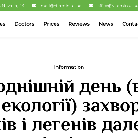
. Novaka, 44
mail@vitamin.uz.ua
office@vitamin.uz.u
es
Doctors
Prices
Reviews
News
Conta
Information
однішній день (
 екології) захв
ів і легенів дал