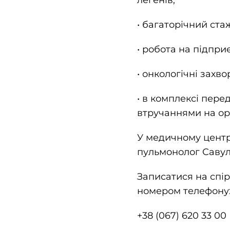
легенів;
• багаторічний ста
• робота на підпри
• онкологічні захв
• в комплексі пер
втручаннями на ор
У медичному центрі
пульмонолог Савул
Записатися на спі
номером телефону
+38 (067) 620 33 00