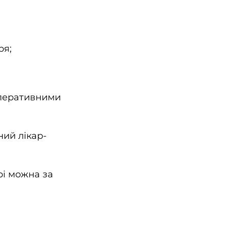
ря;
оперативними
ний лікар-
рі можна за