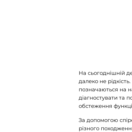
На сьогоднішній де
далеко не рідкість
позначаються на на
діагностувати та 
обстеження функції
За допомогою спіро
різного походженн