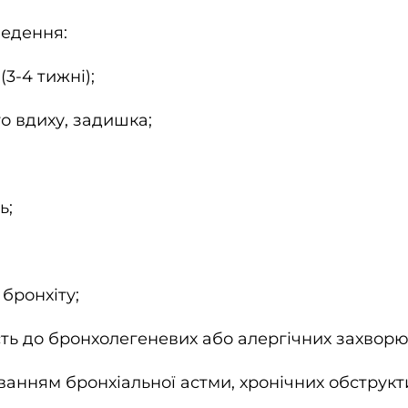
едення:
3-4 тижні);
го вдиху, задишка;
ь;
 бронхіту;
сть до бронхолегеневих або алергічних захворю
уванням бронхіальної астми, хронічних обстру