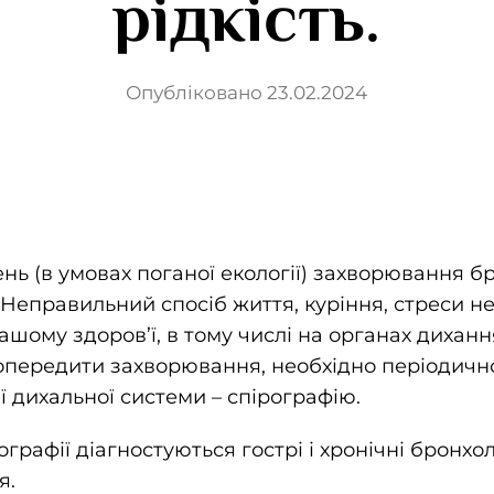
рідкість.
Опубліковано 23.02.2024
нь (в умовах поганої екології) захворювання бро
. Неправильний спосіб життя, куріння, стреси 
шому здоров’ї, в тому числі на органах дихан
попередити захворювання, необхідно періодичн
 дихальної системи – спірографію.
графії діагностуються гострі і хронічні бронхол
я.