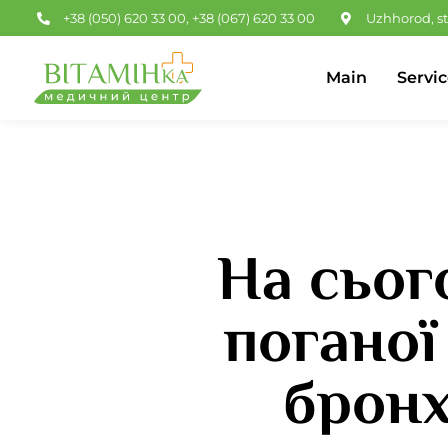
Skip
+38 (050) 620 33 00
,
+38 (067) 620 33 00
Uzhhorod, st
to
content
Main
Servic
На сьог
поганої
бронх