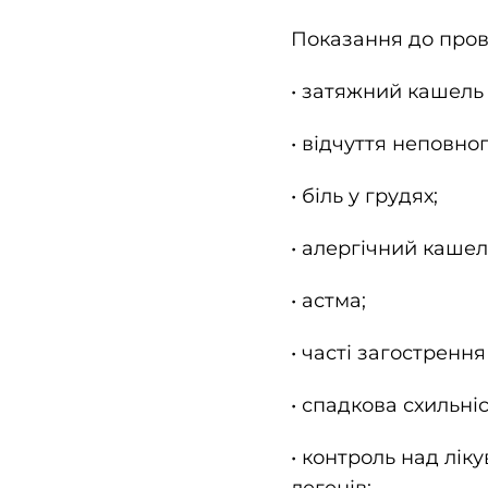
Показання до
пров
• затяжний кашель (
• відчуття неповно
• біль у грудях;
• алергічний кашел
• астма;
• часті загострення
• спадкова схильні
• контроль над лік