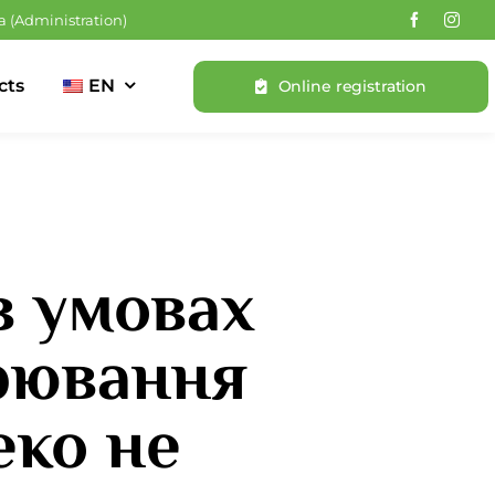
a
(Administration)
cts
EN
Online registration
в умовах
орювання
еко не