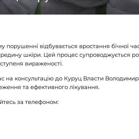
у порушенні відбувається вростання бічної час
редину шкіри. Цей процес супроводжується р
 ступеня вираженості.
 на консультацію до Куруц Власти Володимир
еження та ефективного лікування.
йтесь за телефоном: