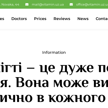
. Novaka, 44
mail@vitamin.uz.ua
office@vitamin.uz.u
es
Doctors
Prices
Reviews
News
Conta
Information
ігті – це дуже
ія. Вона може в
ично в кожного 