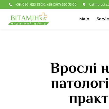
Skip
+38 (050) 620 33 00
,
+38 (067) 620 33 00
Uzhhorod, st
to
content
Main
Servic
Врослі н
патолог
практ