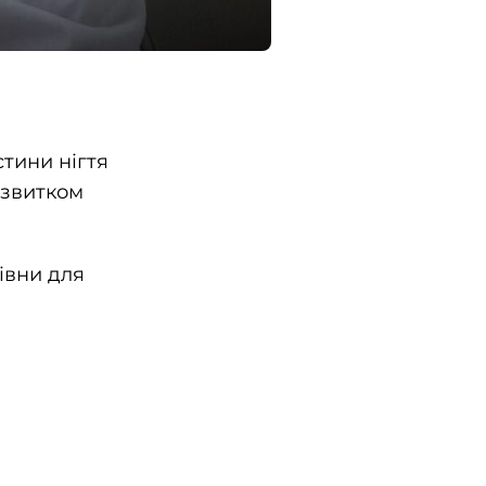
тини нігтя
озвитком
івни для