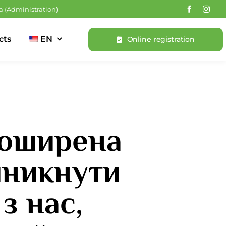
a
(Administration)
cts
EN
Online registration
 поширена
иникнути
з нас,