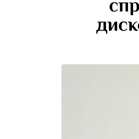
сп
диск