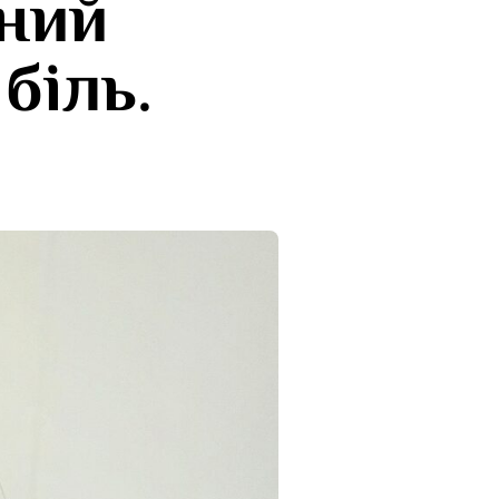
ний
біль.