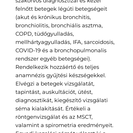
szakorvos diagnosztizál és kezel
felnőtt betegek légúti betegségeit
(akut és krónikus bronchitis,
bronchiolitis, bronchiális asztma,
COPD, tüdőgyulladás,
mellhártyagyulladás, IFA, sarcoidosis,
COVID-19 és a bronchopulmonalis
rendszer egyéb betegségei).
Rendelkezik hozzáértő és teljes
anamnézis gyűjtési készségekkel.
Elvégzi a betegek vizsgálatát,
tapintást, auskultációt, ütést,
diagnosztikát, kiegészítő vizsgálati
séma kialakítását. Értékeli a
röntgenvizsgálat és az MSCT,
valamint a spirometria eredményeit.