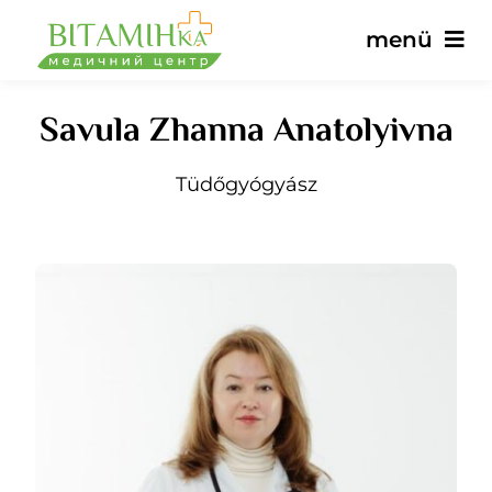
Ugrás
menü
a
tartalomra
Savula Zhanna Anatolyivna
Fő
Tüdőgyógyász
Szolgáltatások
Orvosok
Árak
Vélemények
hírek