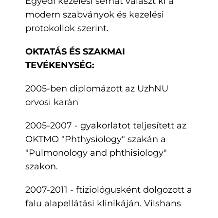
Egyedi kezelési sémát választ ki a
modern szabványok és kezelési
protokollok szerint.
OKTATÁS ÉS SZAKMAI
TEVÉKENYSÉG:
2005-ben diplomázott az UzhNU
orvosi karán
2005-2007 - gyakorlatot teljesített az
OKTMO "Phthysiology" szakán a
"Pulmonology and phthisiology"
szakon.
2007-2011 - ftiziológusként dolgozott a
falu alapellátási klinikáján. Vilshans