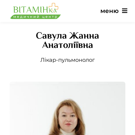
Перейти
меню
до
вмісту
Савула Жанна
Головна
Анатоліївна
Послуги
Лікар-пульмонолог
Лікарі
Ціни
Відгуки
Новини