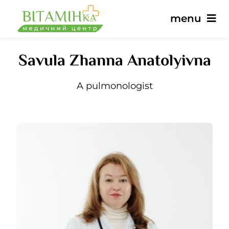
Skip
menu
to
content
Savula Zhanna Anatolyivna
Main
A pulmonologist
Services
Doctors
Prices
Reviews
News