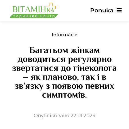
Preskočiť
Ponuka
na
obsah
Hlavné
Informácie
Багатьом жінкам
Služby
доводиться регулярно
звертатися до гінеколога
Lekári
– як планово, так і в
зв’язку з появою певних
Ceny
симптомів.
Recenzie
Опубліковано 22.01.2024
Správy