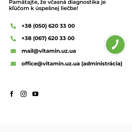
Pamätajte, že včasná diagnostika je
kľúčom k úspešnej liečbe!
+38 (050) 620 33 00
+38 (067) 620 33 00
КНОПКА
ЗВ'ЯЗКУ
mail@vitamin.uz.ua
office@vitamin.uz.ua
(administrácia)