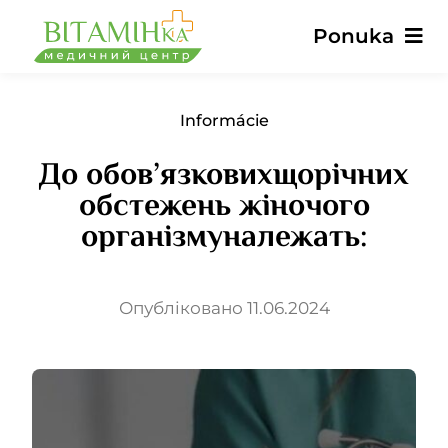
Preskočiť
Ponuka
na
obsah
Hlavné
Informácie
До обов’язковихщорічних
Služby
обстежень жіночого
організмуналежать:
Lekári
Ceny
Опубліковано 11.06.2024
Recenzie
Správy