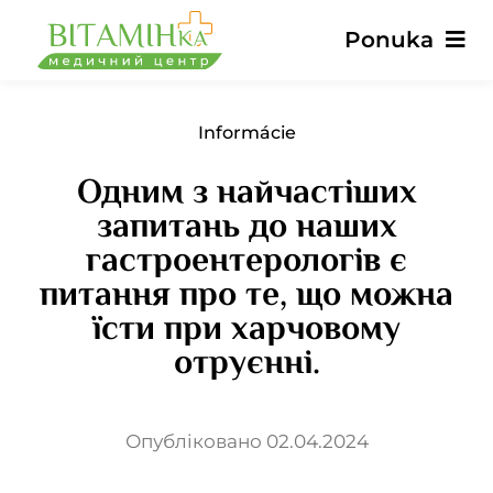
Preskočiť
Ponuka
na
obsah
Hlavné
Informácie
Одним з найчастіших
Služby
запитань до наших
гастроентерологів є
Lekári
питання про те, що можна
їсти при харчовому
Ceny
отруєнні.
Recenzie
Опубліковано 02.04.2024
Správy