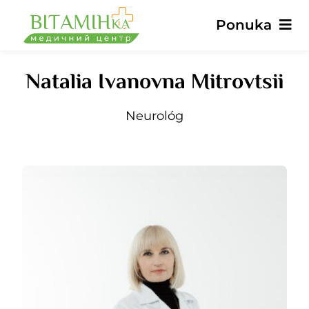
Preskočiť
Ponuka
na
obsah
Natalia Ivanovna Mitrovtsii
Hlavné
Neurológ
Služby
Lekári
Ceny
Recenzie
Správy