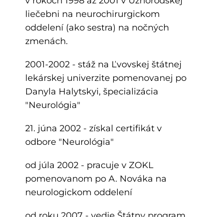
v rokoch 1998 až 2001 v Užhorodskej
liečebni na neurochirurgickom
oddelení (ako sestra) na nočných
zmenách.
2001-2002 - stáž na Ľvovskej štátnej
lekárskej univerzite pomenovanej po
Danyla Halytskyi, špecializácia
"Neurológia"
21. júna 2002 - získal certifikát v
odbore "Neurológia"
od júla 2002 - pracuje v ZOKL
pomenovanom po A. Nováka na
neurologickom oddelení
od roku 2007 - vedie Štátny program