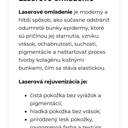
Laserové omladenie
je moderný a
hlbší spôsob, ako súčasne odstrániť
odumreté bunky epidermy, ktoré
sú príčinou jej starnutia, vzniku
vrások, ochabnutosti, suchosti,
pigmentácie a naštartovať proces
tvorby kolagénu kožnými
bunkami, čím sa stáva elastickou.
Laserová rejuvenizácia je:
čistá pokožka bez vyrážok a
pigmentácií;
hladká pokožka bez vrások;
prirodzený lesk pokožky,
rovnomerná farba a textúra;