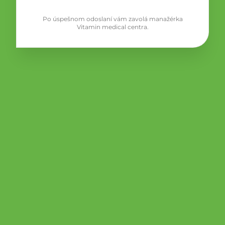
Po úspešnom odoslaní vám zavolá manažérka
Vitamin medical centra.