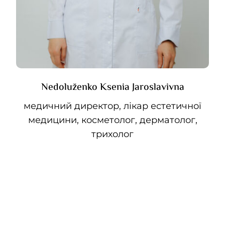
Nedoluženko Ksenia Jaroslavivna
медичний директор, лікар естетичної
медицини, косметолог, дерматолог,
трихолог