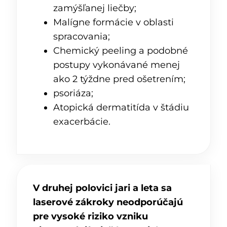
zamýšľanej liečby;
Malígne formácie v oblasti
spracovania;
Chemický peeling a podobné
postupy vykonávané menej
ako 2 týždne pred ošetrením;
psoriáza;
Atopická dermatitída v štádiu
exacerbácie.
V druhej polovici jari a leta sa
laserové zákroky neodporúčajú
pre vysoké riziko vzniku