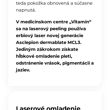
teda pokožka obnovená a súčasne
napnutá.
V medicínskom centre „Vitamín“
sa na laserový peeling používa
erbiový laser novej generácie
Asclepion dermablate MCL3.
Jediným zákrokom získate
hĺbkové omladenie pleti,
odstránenie vrások, pigmentácií a
jaziev.
Laserové omladenie