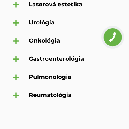
Laserová estetika
Urológia
Onkológia
Gastroenterológia
Pulmonológia
Reumatológia