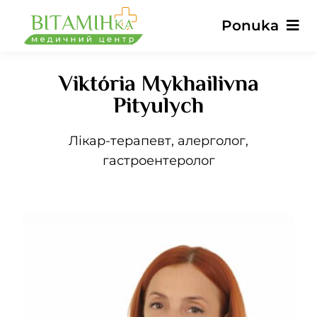
Preskočiť
Ponuka
na
obsah
Viktória Mykhailivna
Hlavné
Pityulych
Služby
Лікар-терапевт, алерголог,
гастроентеролог
Lekári
Ceny
Recenzie
Správy