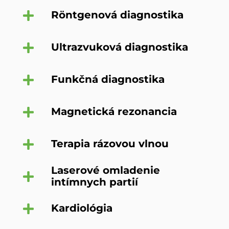
Röntgenová diagnostika
Ultrazvuková diagnostika
Funkčná diagnostika
Magnetická rezonancia
Terapia rázovou vlnou
Laserové omladenie
intímnych partií
Kardiológia