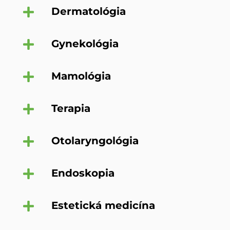
Dermatológia
Gynekológia
Mamológia
Terapia
Otolaryngológia
Endoskopia
Estetická medicína