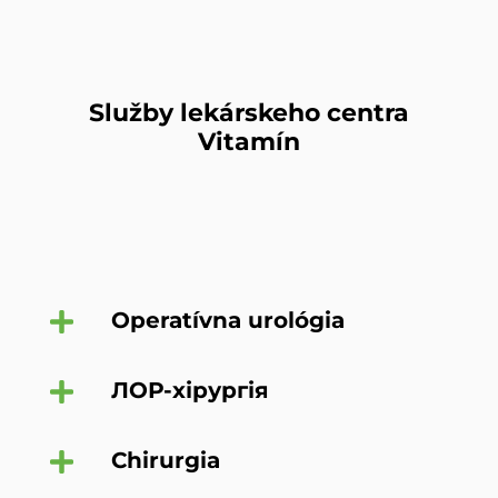
Služby lekárskeho centra
Vitamín
Operatívna urológia
ЛОР-хірургія
Chirurgia