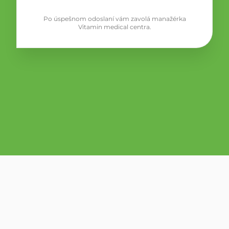
Po úspešnom odoslaní vám zavolá manažérka
Vitamin medical centra.