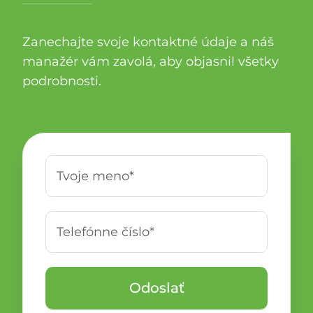
Zanechajte svoje kontaktné údaje a náš
manažér vám zavolá, aby objasnil všetky
podrobnosti.