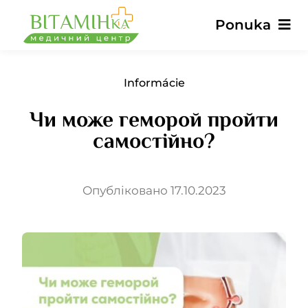
Preskočiť
Ponuka
na
obsah
Hlavné
Informácie
Чи може геморой пройти
Služby
самостійно?
Lekári
Опубліковано 17.10.2023
Ceny
Recenzie
Správy