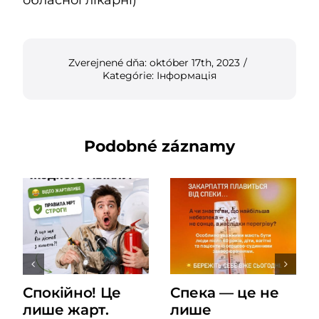
Zverejnené dňa: október 17th, 2023
/
Kategórie:
Інформація
Podobné záznamy
Спокійно! Це
Спека — це не
лише жарт.
лише