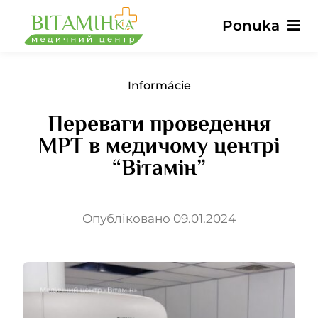
Preskočiť
Ponuka
na
obsah
Hlavné
Informácie
Переваги проведення
Služby
МРТ в медичому центрі
“Вітамін”
Lekári
Ceny
Опубліковано 09.01.2024
Recenzie
Správy