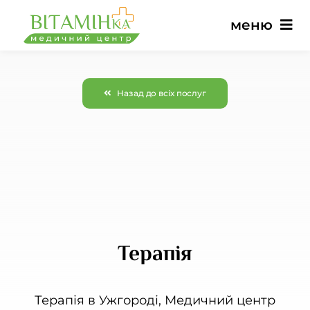
Перейти
меню
до
вмісту
Головна
Назад до всіх послуг
Послуги
Лікарі
Ціни
Терапія
Відгуки
Новини
Терапія в Ужгороді, Медичний центр